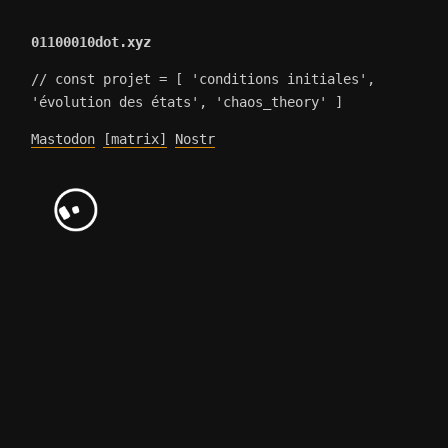
01100010dot.xyz
// const projet = [ 'conditions initiales',
'évolution des états', 'chaos_theory' ]
Mastodon
[matrix]
Nostr